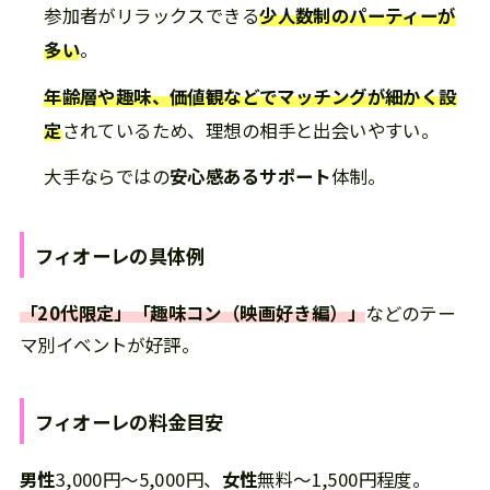
参加者がリラックスできる
少人数制のパーティーが
多い
。
年齢層や趣味、価値観などでマッチングが細かく設
定
されているため、理想の相手と出会いやすい。
大手ならではの
安心感あるサポート
体制。
フィオーレ
の
具体例
「20代限定」「趣味コン（映画好き編）」
などのテー
マ別イベントが好評。
フィオーレ
の
料金目安
男性
3,000円～5,000円、
女性
無料～1,500円程度。