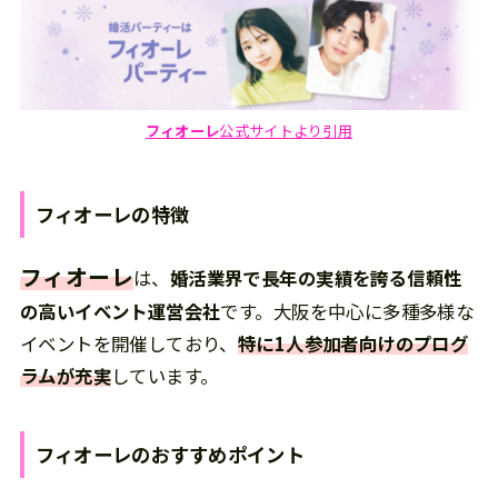
フィオーレ
公式サイトより引用
フィオーレ
の
特徴
フィオーレ
は、
婚活業界で長年の実績を誇る信頼性
の高いイベント運営会社
です。大阪を中心に多種多様な
イベントを開催しており、
特に1人参加者向けのプログ
ラムが充実
しています。
フィオーレ
の
おすすめポイント