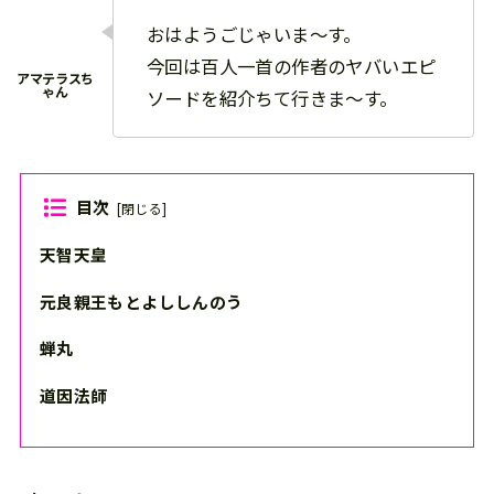
おはようごじゃいま〜す。
今回は百人一首の作者のヤバいエピ
ソードを紹介ちて行きま〜す。
目次
[
閉じる
]
天智天皇
元良親王もとよししんのう
蝉丸
道因法師