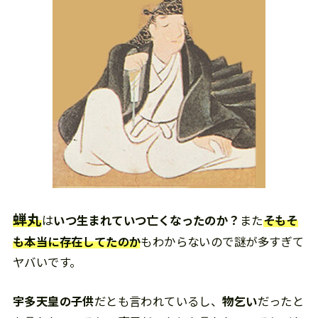
蝉丸
は
いつ生まれていつ亡くなったのか？
また
そもそ
も本当に存在してたのか
もわからないので謎が多すぎて
ヤバいです。
宇多天皇の子供
だとも言われているし、
物乞い
だったと