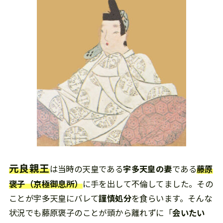
元良親王
は当時の天皇である
宇多天皇の妻
である
藤原
褒子（京極御息所）
に手を出して不倫してました。その
ことが宇多天皇にバレて
謹慎処分
を食らいます。そんな
状況でも藤原褒子のことが頭から離れずに「
会いたい