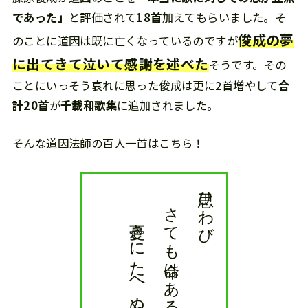
であった」
と評価されて
18首
加えてもらいました。そ
俊成の夢
のことに道因は既に亡くなっているのですが
に出てきて泣いて感謝を述べた
そうです。その
ことにいっそう哀れに思った俊成は更に2首増やして
合
計20首
が
千載和歌集
に追加されました。
そんな道因法師の百人一首はこちら！
道因法師
憂きにたへぬは 涙なりけり
さても命はあるものを
思ひわび