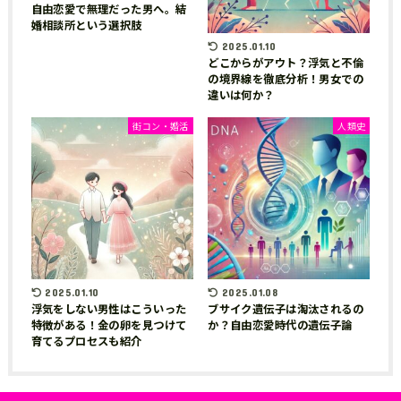
自由恋愛で無理だった男へ。結
婚相談所という選択肢
2025.01.10
どこからがアウト？浮気と不倫
の境界線を徹底分析！男女での
違いは何か？
街コン・婚活
人類史
2025.01.10
2025.01.08
浮気をしない男性はこういった
ブサイク遺伝子は淘汰されるの
特徴がある！金の卵を見つけて
か？自由恋愛時代の遺伝子論
育てるプロセスも紹介