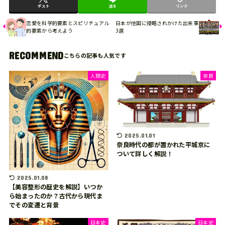
ポスト
送る
リンク
恋愛を科学的要素とスピリチュアル
日本が他国に侵略されかけた出来事
的要素から考えよう
3選
RECOMMEND
人類史
奈良
2025.01.01
奈良時代の都が置かれた平城京に
ついて詳しく解説！
2025.01.08
【美容整形の歴史を解説】いつか
ら始まったのか？古代から現代ま
でその変遷と背景
日本史
日本史