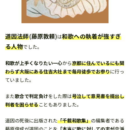
道因法師
(藤原敦頼)
和歌への執着が強すぎ
は
る人物
でした。
和歌が上手くなりたい一心
から
京都に住んでいるにも関
わらず大阪にある住吉大社まで毎月徒歩でお参り
に行っ
ていました。
また
歌合で判定負け
をした際は
号泣して意見書を提出し
判者を困らせる
こともありました。
道因の死後に出版された
「千載和歌集」
の編集者である
藤原俊成が道因のことを
「本当に歌に対しての志が立派