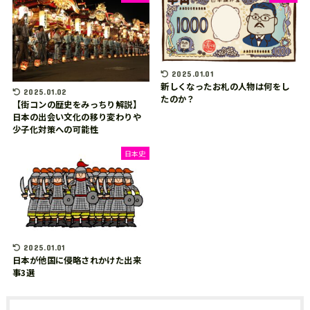
2025.01.01
新しくなったお札の人物は何をし
2025.01.02
たのか？
【街コンの歴史をみっちり解説】
日本の出会い文化の移り変わりや
少子化対策への可能性
日本史
2025.01.01
日本が他国に侵略されかけた出来
事3選