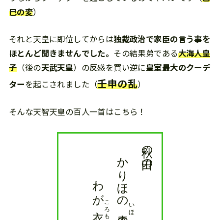
巳の変
）
それと天皇に即位してからは
独裁政治で家臣の言う事を
ほとんど聞きませんでした。
その結果弟である
大海人皇
子
（後の
天武天皇
）の反感を買い逆に
皇室最大のクーデ
壬申の乱
ター
を起こされました（
）
そんな天智天皇の百人一首はこちら！
天智天皇
わが
かりほの
秋の田の
ころもで
いほ
衣手
の